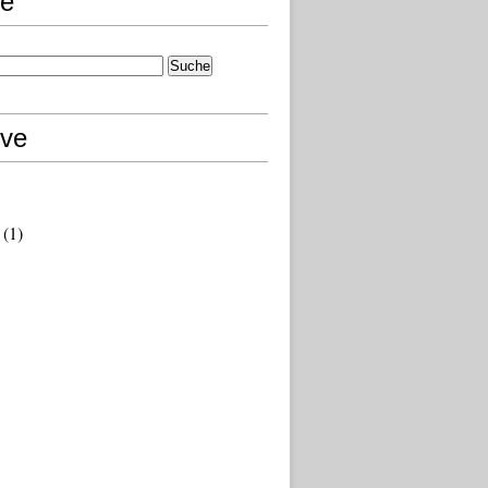
e
ive
(1)