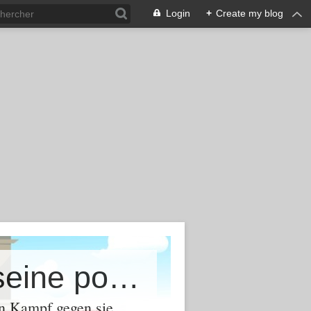
Login
+
Create my blog
Ein Blog über das Leben mit all seine positiven und negativen Facetten - Memento Mori
en Kampf gegen sie.