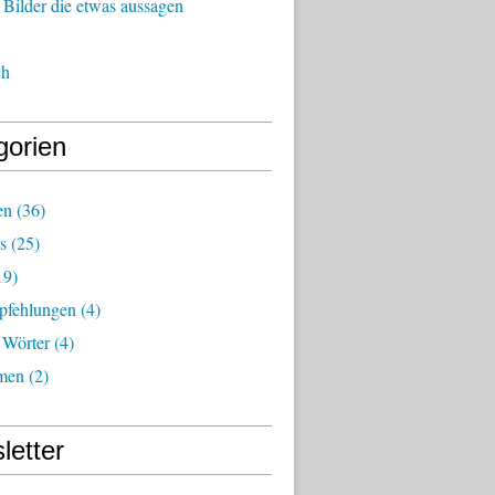
Bilder die etwas aussagen
ch
gorien
en
(36)
s
(25)
19)
fehlungen
(4)
 Wörter
(4)
men
(2)
letter