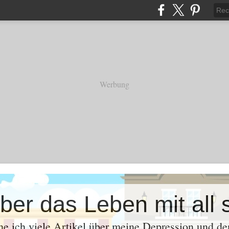
Werbung
e ich viele Artikel über meine Depression und d