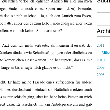
Such
 Zusätzlich verlor ich jeglichen Antrieb für alles um mich
egen Ende nur noch eines. Später mehr dazu), Freunde,
ch den Antrieb zu leben... Ja, auch den Antrieb zum Essen,
be hatte, außer des es zum Leben notwendig ist, aber wozu
sollen, wenn ich keinen Sinn darin sehe?
Arch
n Arzt dem ich mehr vertraute, als meinem Hausarzt, der
2011
 Krankenstände sowie Schulbestätigungen oder ähnliches zu
März
ne körperlichen Beschwerden und behauptete, dass es mir
2010
ange an bis er sagte: „Ich glaube es dir nicht."
2009
2008
ht. Er hatte meine Fassade eines zufriedenen für andere
 Mannes durchschaut - einfach so. Natürlich merkten auch
s es mir schlecht ging, aber ich habe keine Person an mich
ereit dazu. Er verschrieb mir ein Antidepressivum und gab