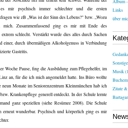
Album - 
 es mir psychisch immer schlechter und die ersten
Links
fragen wie zB „Was ist der Sinn des Lebens?" bzw. „Wozu
über mi
ten mich. Zusammenfassend ging es mir mit Ende des
h extrem schlecht. Verstärkt wurde dies alles durch Sachen
Kate
nd einer, durch übermäßigen Alkoholgenuss in Verbindung
ierte Gastritis.
Gedank
Sonstige
er Woche Pause, fing die Ausbildung zum Pflegehelfer, im
Musik
(
 an, für die ich mich angemeldet hatte. Ins Büro wollte
Buchemp
die neun Monate im Seniorenzentrum Kleinmünchen hab ich
Zitate &
bzw. Krankenpflege generell entdeckt. In der Schule lernte
Bartaga
emand ganz speziellen (siehe Resümee 2008). Die Schule
erneut wunderbar. Psychisch und körperlich ging es mir
News
hter.