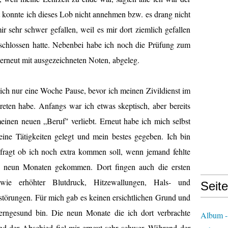
ut konnte ich dieses Lob nicht annehmen bzw. es drang nicht
r sehr schwer gefallen, weil es mir dort ziemlich gefallen
eschlossen hatte. Nebenbei habe ich noch die Prüfung zum
, erneut mit ausgezeichneten Noten, abgeleg.
ich nur eine Woche Pause, bevor ich meinen Zivildienst im
ten habe. Anfangs war ich etwas skeptisch, aber bereits
einen neuen „Beruf" verliebt. Erneut habe ich mich selbst
ine Tätigkeiten gelegt und mein bestes gegeben. Ich bin
efragt ob ich noch extra kommen soll, wenn jemand fehlte
n neun Monaten gekommen. Dort fingen auch die ersten
ie erhöhter Blutdruck, Hitzewallungen, Hals- und
Seit
störungen. Für mich gab es keinen ersichtlichen Grund und
erngesund bin. Die neun Monate die ich dort verbrachte
Album -
nd der Abschied fiel mir erneut sehr schwer. Während der