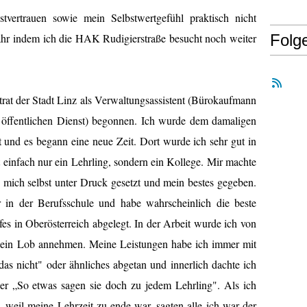
stvertrauen sowie mein Selbstwertgefühl praktisch nicht
hr indem ich die HAK Rudigierstraße besucht noch weiter
Folg
rat der Stadt Linz als Verwaltungsassistent (Bürokaufmann
öffentlichen Dienst) begonnen. Ich wurde dem damaligen
t und es begann eine neue Zeit. Dort wurde ich sehr gut in
infach nur ein Lehrling, sondern ein Kollege. Mir machte
e mich selbst unter Druck gesetzt und mein bestes gegeben.
r in der Berufsschule und habe wahrscheinlich die beste
es in Oberösterreich abgelegt. In der Arbeit wurde ich von
h kein Lob annehmen. Meine Leistungen habe ich immer mit
as nicht" oder ähnliches abgetan und innerlich dachte ich
er „So etwas sagen sie doch zu jedem Lehrling". Als ich
, weil meine Lehrzeit zu ende war, sagten alle ich war der