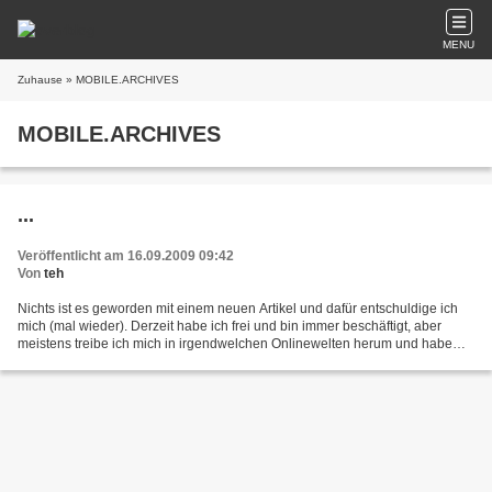
MENU
Zuhause
» MOBILE.ARCHIVES
MOBILE.ARCHIVES
...
Veröffentlicht am 16.09.2009 09:42
Von
teh
Nichts ist es geworden mit einem neuen Artikel und dafür entschuldige ich
mich (mal wieder). Derzeit habe ich frei und bin immer beschäftigt, aber
meistens treibe ich mich in irgendwelchen Onlinewelten herum und habe
"keine Zeit" mehr für meinen Blog....