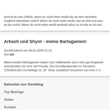
Kennst du das Gefühl, wenn du nicht mehr weißt wie du den nächsten
Augblick überleben sollst? Wenn du nicht mehr weißt, wer du bist und was
du tun sollst. Wenn du nicht mehr weißt weshalb alles so ist wie es ist und du
daran verzweifelst. Ich hoffe jeder...
Arkash und Shynt - meine Bartagamen!
Veröffentlicht am 08.02.2009 11:22
Von
teh
Meine beiden Bartagamen haben sich mittlerweile auch sehr gut eingelebt
und bereiten mir sehr viel Freude. Die Grundtemperatur im Terrarium
(150x60x100 cm) beträgt ca. 33° Grad. Zusätzlich brauchen sie noch 2-3
Wärmespots an denen Temperaturen zwischen...
Gehostet von Overblog
Top-Beiträge
Seiten
Kontakt