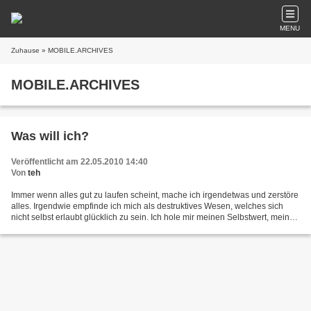
MENU
Zuhause
» MOBILE.ARCHIVES
MOBILE.ARCHIVES
Was will ich?
Veröffentlicht am 22.05.2010 14:40
Von
teh
Immer wenn alles gut zu laufen scheint, mache ich irgendetwas und zerstöre
alles. Irgendwie empfinde ich mich als destruktives Wesen, welches sich
nicht selbst erlaubt glücklich zu sein. Ich hole mir meinen Selbstwert, meine
Anerkennung und mein Glück...