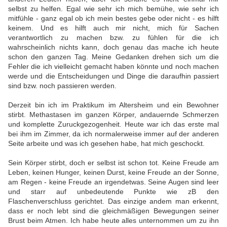
selbst zu helfen. Egal wie sehr ich mich bemühe, wie sehr ich
mitfühle - ganz egal ob ich mein bestes gebe oder nicht - es hilft
keinem. Und es hilft auch mir nicht, mich für Sachen
verantwortlich zu machen bzw. zu fühlen für die ich
wahrscheinlich nichts kann, doch genau das mache ich heute
schon den ganzen Tag. Meine Gedanken drehen sich um die
Fehler die ich vielleicht gemacht haben könnte und noch machen
werde und die Entscheidungen und Dinge die daraufhin passiert
sind bzw. noch passieren werden.
Derzeit bin ich im Praktikum im Altersheim und ein Bewohner
stirbt. Methastasen im ganzen Körper, andauernde Schmerzen
und komplette Zuruckgezogenheit. Heute war ich das erste mal
bei ihm im Zimmer, da ich normalerweise immer auf der anderen
Seite arbeite und was ich gesehen habe, hat mich geschockt.
Sein Körper stirbt, doch er selbst ist schon tot. Keine Freude am
Leben, keinen Hunger, keinen Durst, keine Freude an der Sonne,
am Regen - keine Freude an irgendetwas. Seine Augen sind leer
und starr auf unbedeutende Punkte wie zB den
Flaschenverschluss gerichtet. Das einzige andem man erkennt,
dass er noch lebt sind die gleichmäßigen Bewegungen seiner
Brust beim Atmen. Ich habe heute alles unternommen um zu ihn