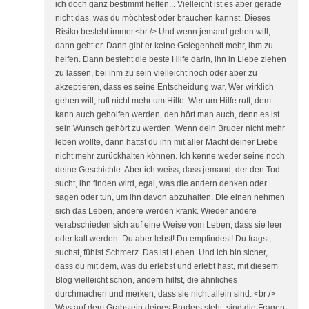
ich doch ganz bestimmt helfen... Vielleicht ist es aber gerade
nicht das, was du möchtest oder brauchen kannst. Dieses
Risiko besteht immer.<br /> Und wenn jemand gehen will,
dann geht er. Dann gibt er keine Gelegenheit mehr, ihm zu
helfen. Dann besteht die beste Hilfe darin, ihn in Liebe ziehen
zu lassen, bei ihm zu sein vielleicht noch oder aber zu
akzeptieren, dass es seine Entscheidung war. Wer wirklich
gehen will, ruft nicht mehr um Hilfe. Wer um Hilfe ruft, dem
kann auch geholfen werden, den hört man auch, denn es ist
sein Wunsch gehört zu werden. Wenn dein Bruder nicht mehr
leben wollte, dann hättst du ihn mit aller Macht deiner Liebe
nicht mehr zurückhalten können. Ich kenne weder seine noch
deine Geschichte. Aber ich weiss, dass jemand, der den Tod
sucht, ihn finden wird, egal, was die andern denken oder
sagen oder tun, um ihn davon abzuhalten. Die einen nehmen
sich das Leben, andere werden krank. Wieder andere
verabschieden sich auf eine Weise vom Leben, dass sie leer
oder kalt werden. Du aber lebst! Du empfindest! Du fragst,
suchst, fühlst Schmerz. Das ist Leben. Und ich bin sicher,
dass du mit dem, was du erlebst und erlebt hast, mit diesem
Blog vielleicht schon, andern hilfst, die ähnliches
durchmachen und merken, dass sie nicht allein sind. <br />
Was auf dem Grabstein deines Bruders steht, sind die Fragen