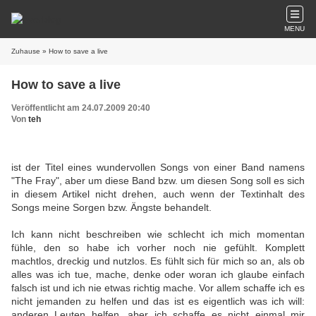
MENU
Zuhause
» How to save a live
How to save a live
Veröffentlicht am 24.07.2009 20:40
Von
teh
ist der Titel eines wundervollen Songs von einer Band namens
"The Fray", aber um diese Band bzw. um diesen Song soll es sich
in diesem Artikel nicht drehen, auch wenn der Textinhalt des
Songs meine Sorgen bzw. Ängste behandelt.
Ich kann nicht beschreiben wie schlecht ich mich momentan
fühle, den so habe ich vorher noch nie gefühlt. Komplett
machtlos, dreckig und nutzlos. Es fühlt sich für mich so an, als ob
alles was ich tue, mache, denke oder woran ich glaube einfach
falsch ist und ich nie etwas richtig mache. Vor allem schaffe ich es
nicht jemanden zu helfen und das ist es eigentlich was ich will:
anderen Leuten helfen, aber ich schaffe es nicht einmal mir