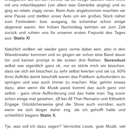
mit uns mitschleppten (vor allem was Getränke anging) und so
ging es relativ zügig voran. Beim Auto angekommen machten wir
eine Pause und stellten unser Auto um ein großes Stück näher
zum Festivalein- bzw. ausgang, da scheinbar schon
einige
abgereist waren. Am frühen Nachmittag kehrten wir zum Zelt
zurück und ruhten uns für unseren ersten Fixpunkt des Tages
aus:
Static X!
Natürlich wollten wir wieder ganz vorne dabei sein, also in den
Wavebreaker
kommen und so gingen wir schon eine Band davor
hin und kamen prompt in die ersten drei Reihen.
Sevendust
selbst war eigentlich ganz ok, nur es störte mich ein bisschen,
dass sie sich ein bisschen zu sehr selbst feierten und sie ca. 60%
ihres Auftritts damit beschäft waren das Publkum aufzufordern zu
springen und was auch immer zu machen. Klar, gehört sowas
dazu, aber wenn die Musik passt kommt das auch ganz von
selbst - ganz ohne Aufforderung und das hatte man Tag zuvor
schon einige mal gesehen, zB bei
All That Remains
und
Killswitch
Engage
. Glücklicherweise gind die Show auch vorrüber, auch
wenn sie sich länger dahin zog, als ich gehofft hatte und
schließlich begann
Static X.
Tja, was soll ich dazu sagen? Verrückte Leute, gute Musik, viel