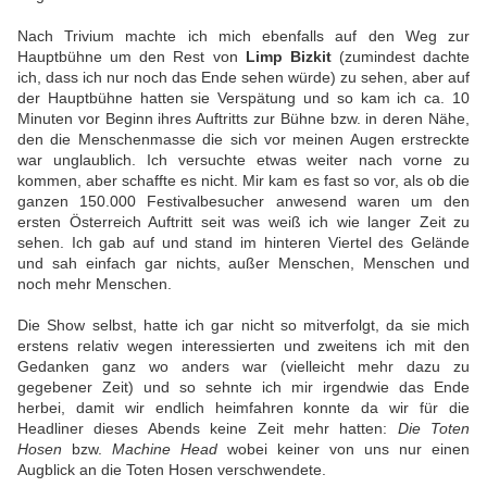
Nach Trivium machte ich mich ebenfalls auf den Weg zur
Hauptbühne um den Rest von
Limp Bizkit
(zumindest dachte
ich, dass ich nur noch das Ende sehen würde) zu sehen, aber auf
der Hauptbühne hatten sie Verspätung und so kam ich ca. 10
Minuten vor Beginn ihres Auftritts zur Bühne bzw. in deren Nähe,
den die Menschenmasse die sich vor meinen Augen erstreckte
war unglaublich. Ich versuchte etwas weiter nach vorne zu
kommen, aber schaffte es nicht. Mir kam es fast so vor, als ob die
ganzen 150.000 Festivalbesucher anwesend waren um den
ersten Österreich Auftritt seit was weiß ich wie langer Zeit zu
sehen. Ich gab auf und stand im hinteren Viertel des Gelände
und sah einfach gar nichts, außer Menschen, Menschen und
noch mehr Menschen.
Die Show selbst, hatte ich gar nicht so mitverfolgt, da sie mich
erstens relativ wegen interessierten und zweitens ich mit den
Gedanken ganz wo anders war (vielleicht mehr dazu zu
gegebener Zeit) und so sehnte ich mir irgendwie das Ende
herbei, damit wir endlich heimfahren konnte da wir für die
Headliner dieses Abends keine Zeit mehr hatten:
Die Toten
Hosen
bzw.
Machine Head
wobei keiner von uns nur einen
Augblick an die Toten Hosen verschwendete.