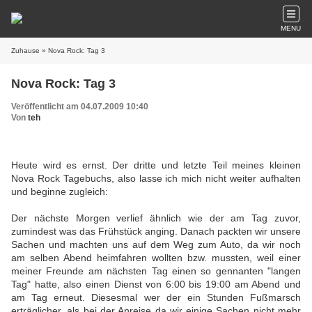
MENU
Zuhause
» Nova Rock: Tag 3
Nova Rock: Tag 3
Veröffentlicht am 04.07.2009 10:40
Von
teh
Heute wird es ernst. Der dritte und letzte Teil meines kleinen
Nova Rock Tagebuchs, also lasse ich mich nicht weiter aufhalten
und beginne zugleich:
Der nächste Morgen verlief ähnlich wie der am Tag zuvor,
zumindest was das Frühstück anging. Danach packten wir unsere
Sachen und machten uns auf dem Weg zum Auto, da wir noch
am selben Abend heimfahren wollten bzw. mussten, weil einer
meiner Freunde am nächsten Tag einen so gennanten "langen
Tag" hatte, also einen Dienst von 6:00 bis 19:00 am Abend und
am Tag erneut. Diesesmal wer der ein Stunden Fußmarsch
erträglicher, als bei der Anreise da wir einige Sachen nicht mehr