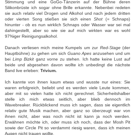
Stimmung und eine GoGo-Tänzerin auf der Bühne deren
Silikonbrüste ich sogar ohne Brille erkannte. Nebenbei redeten
sie auch relativ viel Drogen und Alkohol und nach jedem dritten
oder vierten Song stießen sie sich einen
Shot
(= Schnaps)
hinunter - ob es nun wirklich Schnaps oder Wasser war sei mal
dahingestellt, aber so wie sie auf mich wirkten war es wohl
97%iger Reinigungsalkohol.
Danach verliesen mich meine Kumpels um zur
Red-Stage
(der
Hauptbühne) zu gehen um sich
Guano Apes
anzusehen und um
bei
Limp Bizkit
ganz vorne zu stehen. Ich hatte keine Lust auf
beide und abgesehen davon wollte ich unbedingt die nächste
Band live erleben:
Trivium.
Ich kannte von ihnen kaum etwas und wusste nur eines: Sie
waren erfolgreich, beliebt und es werden viele Leute kommen,
aber mit so vielen hatte ich nicht gerechnet. Sicherheitshalber
stelle ich mich etwas seitlich, aber blieb dennoch im
Wavebreaker. Rückblickend muss ich sagen, dass sie eigentlich
relativ gute Musik machen, aber ganz so überzeugt war von
ihnen nicht, aber was noch nicht ist kann ja noch werden.
Erwähnen möchte ich, oder muss ich noch, dass der Mosh Pit
sowie der Circle Pit so verdammt riesig waren, dass ich meinen
Augen nicht trauen wollte.