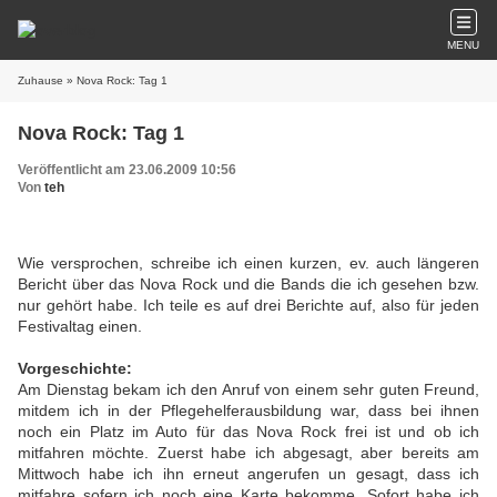
MENU
Zuhause
» Nova Rock: Tag 1
Nova Rock: Tag 1
Veröffentlicht am 23.06.2009 10:56
Von
teh
Wie versprochen, schreibe ich einen kurzen, ev. auch längeren
Bericht über das Nova Rock und die Bands die ich gesehen bzw.
nur gehört habe. Ich teile es auf drei Berichte auf, also für jeden
Festivaltag einen.
Vorgeschichte:
Am Dienstag bekam ich den Anruf von einem sehr guten Freund,
mitdem ich in der Pflegehelferausbildung war, dass bei ihnen
noch ein Platz im Auto für das Nova Rock frei ist und ob ich
mitfahren möchte. Zuerst habe ich abgesagt, aber bereits am
Mittwoch habe ich ihn erneut angerufen un gesagt, dass ich
mitfahre sofern ich noch eine Karte bekomme. Sofort habe ich