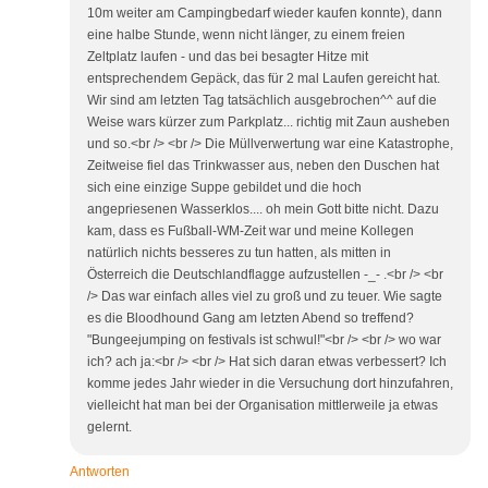
10m weiter am Campingbedarf wieder kaufen konnte), dann
eine halbe Stunde, wenn nicht länger, zu einem freien
Zeltplatz laufen - und das bei besagter Hitze mit
entsprechendem Gepäck, das für 2 mal Laufen gereicht hat.
Wir sind am letzten Tag tatsächlich ausgebrochen^^ auf die
Weise wars kürzer zum Parkplatz... richtig mit Zaun ausheben
und so.<br /> <br /> Die Müllverwertung war eine Katastrophe,
Zeitweise fiel das Trinkwasser aus, neben den Duschen hat
sich eine einzige Suppe gebildet und die hoch
angepriesenen Wasserklos.... oh mein Gott bitte nicht. Dazu
kam, dass es Fußball-WM-Zeit war und meine Kollegen
natürlich nichts besseres zu tun hatten, als mitten in
Österreich die Deutschlandflagge aufzustellen -_- .<br /> <br
/> Das war einfach alles viel zu groß und zu teuer. Wie sagte
es die Bloodhound Gang am letzten Abend so treffend?
"Bungeejumping on festivals ist schwul!"<br /> <br /> wo war
ich? ach ja:<br /> <br /> Hat sich daran etwas verbessert? Ich
komme jedes Jahr wieder in die Versuchung dort hinzufahren,
vielleicht hat man bei der Organisation mittlerweile ja etwas
gelernt.
Antworten