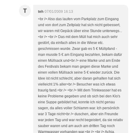
T
teh
07/01/2009 16:13
<br /> Also das laufen vom Parkplatz zum Eingang
und von dort zum Zeltplatz hat sich nicht gebessert,
wir waren mit Gepäck über eine Stunde unterwegs...
<br /> <br /> Das mit dem Müll hat mich auch sehr
gestört, da einfach alles in die Wiese etc.
geschmissen wurde. Zwar gab es 5 € Müllpfand -
man musste 5 € am Eingang bezahlen, bekam dafür
einen Müllsack und<br /> eine Marke und am Ende
des Festivals bekam man gegen diese Marke und
einen vollen Müllsack seine 5 € wieder zurück. Die
Idee ist nicht schlecht, aber daran gehalten hat sich
vielleicht 1% aller<br /> Besucher was ich etwas
traurig fand.<br /> <br /> Mit dem Trinkwasser hat es
keine Probleme gegeben und ob sich bei den Klo's
eine Suppe gebildet hat, konnte ich nicht genau
sagen, da alles voller Schlamm war. Ich persönlich
war 3 Tage nicht<br /> duschen, aber ein Freunde
war jeden Tag und war recht begeistert, da sie relativ
sauber waren und am auch am dritten Tag noch
Warmwasser vorhanden war.<br /> <br /> Achja,