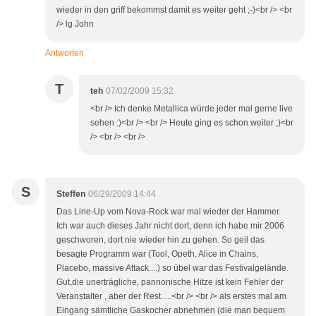
wieder in den griff bekommst damit es weiter geht ;-)<br /> <br
/> lg John
Antworten
T
teh
07/02/2009 15:32
<br /> Ich denke Metallica würde jeder mal gerne live
sehen :)<br /> <br /> Heute ging es schon weiter ;)<br
/> <br /> <br />
S
Steffen
06/29/2009 14:44
Das Line-Up vom Nova-Rock war mal wieder der Hammer.
Ich war auch dieses Jahr nicht dort, denn ich habe mir 2006
geschworen, dort nie wieder hin zu gehen. So geil das
besagte Programm war (Tool, Opeth, Alice in Chains,
Placebo, massive Attack....) so übel war das Festivalgelände.
Gut,die unerträgliche, pannonische Hitze ist kein Fehler der
Veranstalter , aber der Rest.....<br /> <br /> als erstes mal am
Eingang sämtliche Gaskocher abnehmen (die man bequem