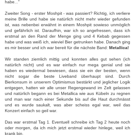
habe..."
Zweiter Song - erster Moshpit - was passiert? Richtig, ich verliere
meine Brille und habe sie natürlich nicht mehr wieder gefunden
ist, was nebenbei erwähnt in einem Moshpit sowieso unmöglich
und gefährlich ist. Daraufhin, war ich so angefressen, dass ich
erstmal an den Rand der Menge ging und 4 Kebab gegessen
habe und was weiß ich, wieviel Bier getrunken habe. Danach ging
es mir besser und ich war bereit für die nächste Band:
Metallica!
Wir standen ziemlich mittig und konnten alles gut sehen (ich
natürlich nicht) und es war einfach nur mega genial und sie
haben es wiedermal bewiesen, dass sie ein der besten, wenn
nicht sogar die beste Liveband überhaupt sind. Durch
Bierkonsum in unserem Optimismus bestärkt und jeglicher Logik
entgegen, hatten wir alle unser Regengewand im Zelt gelassen
und natürlich begann es bei Metallica wie aus Kübeln zu regnen
und man war nach einer Sekunde bis auf die Haut durchnässt
und es wurde saukalt, was aber scheiss egal war, weil das
Konzert einfach so geil war.
Das war erstmal Tag 1. Eventuell schreibe ich Tag 2 heute noch
oder morgen, da ich mich jetzt erstmal wieder hinlege, weil ich
krank bin.