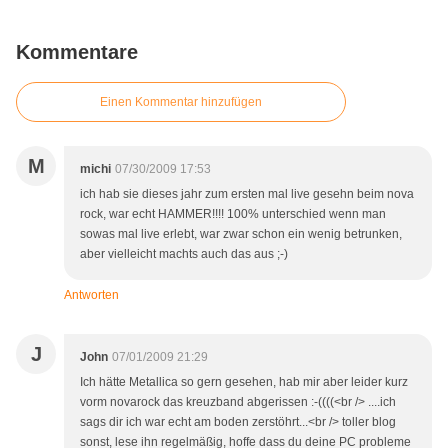
Kommentare
Einen Kommentar hinzufügen
M
michi
07/30/2009 17:53
ich hab sie dieses jahr zum ersten mal live gesehn beim nova
rock, war echt HAMMER!!!! 100% unterschied wenn man
sowas mal live erlebt, war zwar schon ein wenig betrunken,
aber vielleicht machts auch das aus ;-)
Antworten
J
John
07/01/2009 21:29
Ich hätte Metallica so gern gesehen, hab mir aber leider kurz
vorm novarock das kreuzband abgerissen :-((((<br /> ....ich
sags dir ich war echt am boden zerstöhrt...<br /> toller blog
sonst, lese ihn regelmäßig, hoffe dass du deine PC probleme