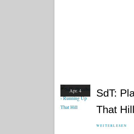
SdT: Pl
Apr. 4
That Hil
WEITERLESEN