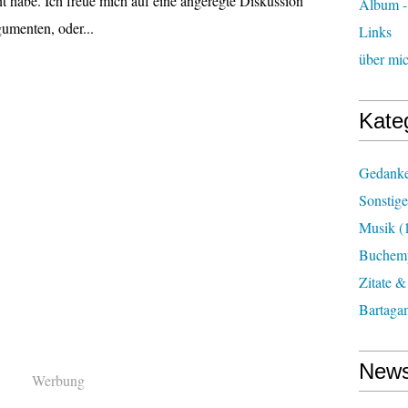
nt habe. Ich freue mich auf eine angeregte Diskussion
Album - 
umenten, oder...
Links
über mi
Kate
Gedank
Sonstige
Musik
(
Buchemp
Zitate &
Bartaga
News
Werbung