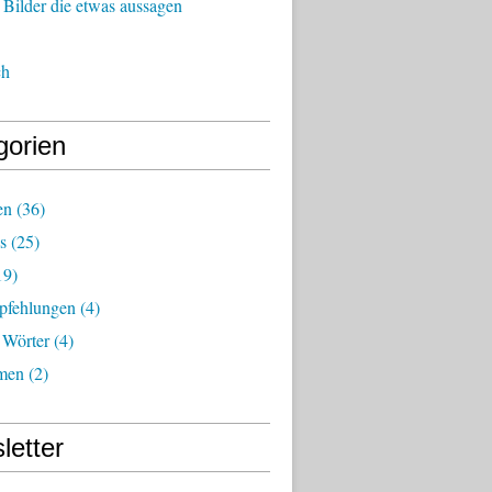
Bilder die etwas aussagen
ch
gorien
en
(36)
s
(25)
19)
fehlungen
(4)
 Wörter
(4)
men
(2)
letter