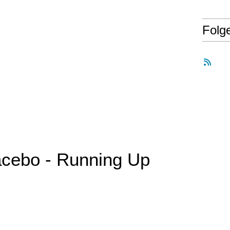
Folg
acebo - Running Up
l