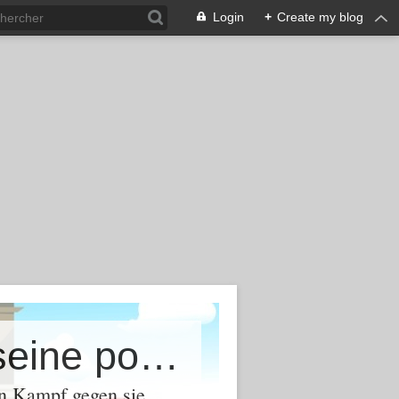
Login
+
Create my blog
Ein Blog über das Leben mit all seine positiven und negativen Facetten - Memento Mori
en Kampf gegen sie.