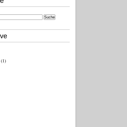
e
ive
(1)