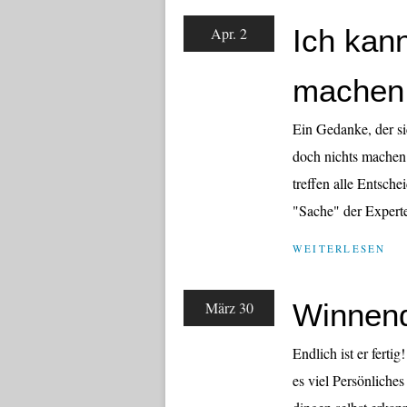
Ich kann
Apr. 2
machen.
Ein Gedanke, der si
doch nichts machen
treffen alle Entsche
"Sache" der Experten
WEITERLESEN
Winnend
März 30
Endlich ist er ferti
es viel Persönliche