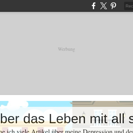
Werbung
e ich viele Artikel über meine Depression und d