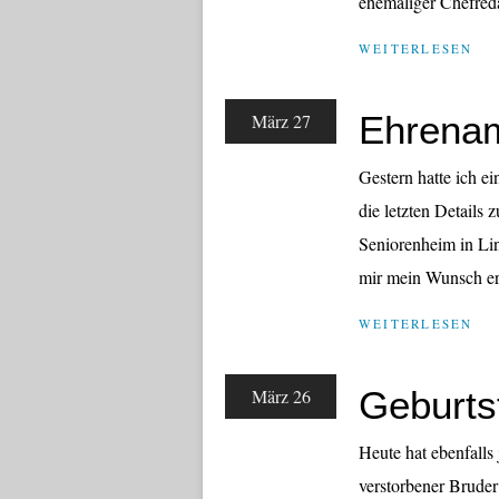
ehemaliger Chefred
WEITERLESEN
Ehrenam
März 27
Gestern hatte ich ei
die letzten Details
Seniorenheim in Lin
mir mein Wunsch erf
WEITERLESEN
Geburts
März 26
Heute hat ebenfalls
verstorbener Bruder